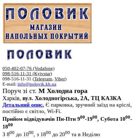
050-402-07-76 (Vodafone)
098-516-11-31 (Kyivstar)
098-516-11-31 (
Telegram
,
Viber
)
E-mail:
info@polovik.kh.ua
Поруч зі ст.
М Холодна гора
Харків,
вул. Холодногірська, 2А, ТЦ КАЗКА
Детальний опис.
Є парковка, зручний заїзд на кріслі,
постійно є світло, Wi-Fi.
00
00
00
Прийом відвідувачів Пн-Птн 9
-19
, Субота 10
-
00
18
00
00
00
00
З 8
до 10
, з 18
до 20
та в Неділю