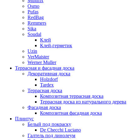
Multifix
Osmo
Pufas
RedBag
Remmers
Sika
Soudal
Клей
Клей-герметик
Uzin
VerMaister
Werner Muller
Террасная и фасадная доска
Декоративная доска
Holzdorf
Tardex
Террасная доска
Композитная террасная доска
Террасная доска из натурального дерева
Фасадная доска
Композитная фасадная доска
Плинтус
Белый под покраску
De Checchi Luciano
Галтель под линолеум