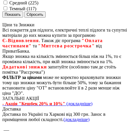
Средний (
225
)
Темный (
117
)
Ціни та Знижки
Всі покриття для підлоги, електричні теплі підлоги та супутні
матеріали до них можна купити за програмою
Є‑Відновлення
. Також діє програма
"Оплата
частинами"
та
"Миттєва розстрочка"
від
ПриватБанка.
Якщо знижка на кількість змінюється більш ніж на 1%, то є
проміжна кількість, при якій знижка змінюється на 1%.
Додаткові знижки
запитуйте (особливо там де стоїть
помітка "Рассрочка")
ФІЛЬТР за цінами
може не коректно враховувати знижки
тому що знижки можуть бути більше 50%, тому за бажання
встановити ціну "ОТ" встановлюйте її в 2 рази менше ніж
ціна "ДО".
ЗАГАЛЬНІ АКЦІЇ
- Акція "Кешбек 20% и 10%"
(докладніше)
Доставка
Доставка по Україні та Харкові від 300 грн. Занос в
приміщення любої складності.
(докладніше)