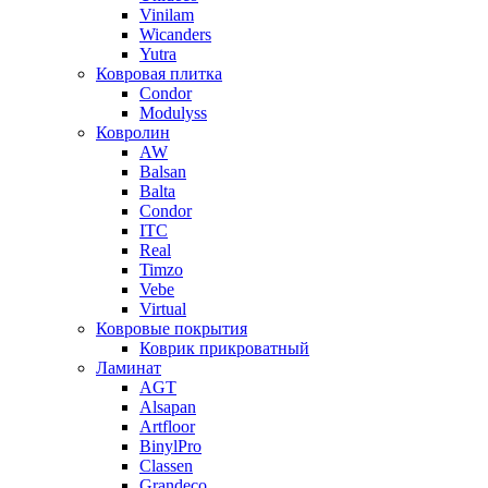
Vinilam
Wicanders
Yutra
Ковровая плитка
Condor
Modulyss
Ковролин
AW
Balsan
Balta
Condor
ITC
Real
Timzo
Vebe
Virtual
Ковровые покрытия
Коврик прикроватный
Ламинат
AGT
Alsapan
Artfloor
BinylPro
Classen
Grandeco