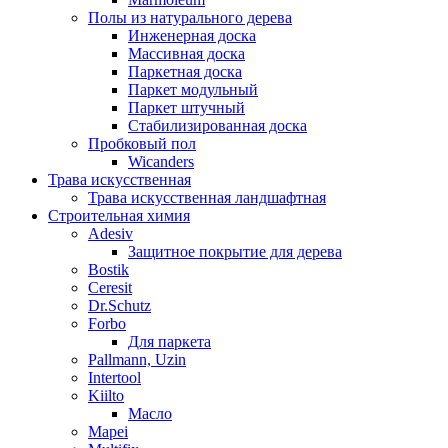
Полы из натурального дерева
Инженерная доска
Массивная доска
Паркетная доска
Паркет модульный
Паркет штучный
Стабилизированная доска
Пробковый пол
Wicanders
Трава искусственная
Трава искусственная ландшафтная
Строительная химия
Adesiv
Защитное покрытие для дерева
Bostik
Ceresit
Dr.Schutz
Forbo
Для паркета
Pallmann, Uzin
Intertool
Kiilto
Масло
Mapei