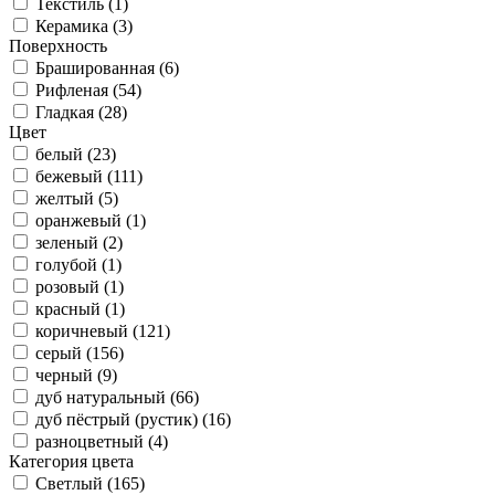
Текстиль (
1
)
Керамика (
3
)
Поверхность
Брашированная (
6
)
Рифленая (
54
)
Гладкая (
28
)
Цвет
белый (
23
)
бежевый (
111
)
желтый (
5
)
оранжевый (
1
)
зеленый (
2
)
голубой (
1
)
розовый (
1
)
красный (
1
)
коричневый (
121
)
серый (
156
)
черный (
9
)
дуб натуральный (
66
)
дуб пёстрый (рустик) (
16
)
разноцветный (
4
)
Категория цвета
Светлый (
165
)