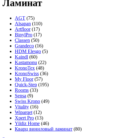
Ламинат
AGT
(75)
Alsapan
(110)
Artfloor
(17)
BinylPro
(17)
Classen
(50)
Grandeco
(16)
HDM Elesgo
(5)
Kaindl
(60)
Kastamonu
(22)
KronoTex
(48)
KronoSwiss
(36)
My Floor
(57)
Quick-Step
(195)
Rooms
(33)
Sensa
(9)
Swiss Krono
(49)
Vitality
(16)
Wiparqet
(12)
Xpert Pro
(13)
Yildiz Home
(46)
Кварц виниловый ламинат
(80)