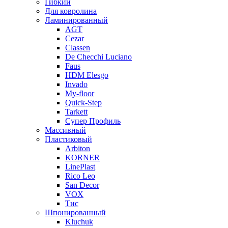
Гибкий
Для ковролина
Ламинированный
AGT
Cezar
Classen
De Checchi Luciano
Faus
HDM Elesgo
Invado
My-floor
Quick-Step
Tarkett
Супер Профиль
Массивный
Пластиковый
Arbiton
KORNER
LinePlast
Rico Leo
San Decor
VOX
Тис
Шпонированный
Kluchuk