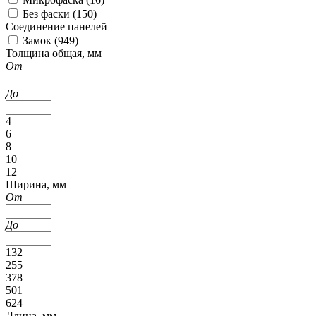
Без фаски (
150
)
Соединение панелей
Замок (
949
)
Толщина общая, мм
От
До
4
6
8
10
12
Ширина, мм
От
До
132
255
378
501
624
Длина, мм