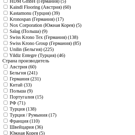
HDM GmbH (Германия) (
5
)
Kaindl Flooring (Австрия) (
60
)
Kastamonu (Турция) (
39
)
Kronospan (Германия) (
17
)
Nox Corporation (Южная Корея) (
5
)
Salag (Польша) (
9
)
Swiss Krono Tex (Германия) (
138
)
Swiss Krono Group (Германия) (
85
)
Unilin (Бельгия) (
225
)
Yildiz Entegre (Турция) (
46
)
Страна производитель
Австрия (
60
)
Бельгия (
241
)
Германия (
231
)
Китай (
33
)
Польша (
9
)
Португалия (
15
)
РФ (
71
)
Турция (
138
)
Турция / Румыния (
17
)
Франция (
110
)
Швейцария (
36
)
Южная Корея (
5
)