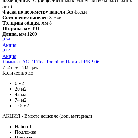
помещениях
32 (общественный кабинет на большую группу
лиц)
Фаска по периметру панели
Без фаски
Соединение панелей
Замок
Толщина общая, мм
8
Ширина, мм
191
Длина, мм
1200
-9%
Акция
-9%
Акция
Ламинат AGT Effect Premium Памир PRK 906
712 грн.
782 грн.
Количество до
6 м2
20 м2
42 м2
74 м2
126 м2
АКЦИЯ - Вместе дешевле (доп. материал)
Набор 1
Подложка
Плинтус