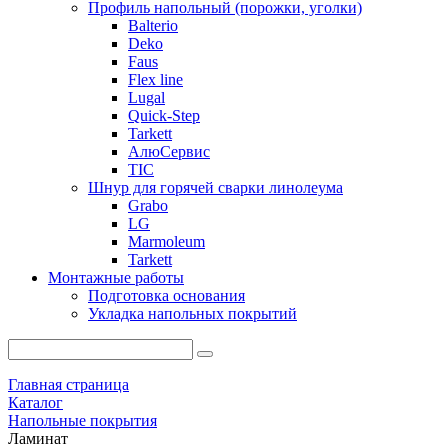
Профиль напольный (порожки, уголки)
Balterio
Deko
Faus
Flex line
Lugal
Quick-Step
Tarkett
АлюСервис
ТІС
Шнур для горячей сварки линолеума
Grabo
LG
Marmoleum
Tarkett
Монтажные работы
Подготовка основания
Укладка напольных покрытий
Главная страница
Каталог
Напольные покрытия
Ламинат