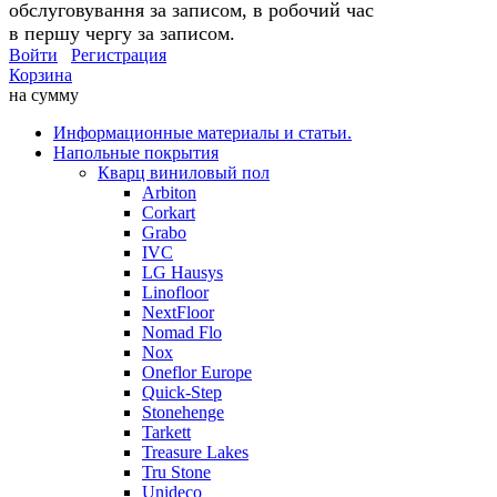
обслуговування за записом, в робочий час
в першу чергу за записом.
Войти
Регистрация
Корзина
на сумму
Информационные материалы и статьи.
Напольные покрытия
Кварц виниловый пол
Arbiton
Corkart
Grabo
IVC
LG Hausys
Linofloor
NextFloor
Nomad Flo
Nox
Oneflor Europe
Quick-Step
Stonehenge
Tarkett
Treasure Lakes
Tru Stone
Unideco