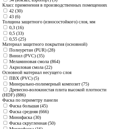
Класс применения в производственных помещениях
42 (
30
)
43 (
6
)
Толщина защитного (износостойкого) слоя, мм
0,3 (
16
)
0,5 (
33
)
0,55 (
25
)
Материал защитного покрытия (основной)
Полиуретан (PUR) (
28
)
Винил (PVC) (
35
)
Меламиновая смола (
864
)
Акриловая смола (
22
)
Основной материал несущего слоя
ПВХ (PVC) (
5
)
Минерально-полимерный композит (
75
)
Древесно-волокнистая плита высокой плотности
(HDF) (
886
)
Фаска по периметру панели
Фаска большая (
45
)
Фаска средняя (
666
)
Минифаска (
30
)
Фаска скругленная (
50
)
Микрофаска (
16
)