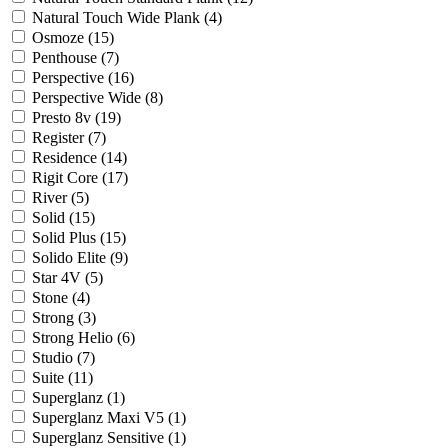
Natural Touch Wide Plank (
4
)
Osmoze (
15
)
Penthouse (
7
)
Perspective (
16
)
Perspective Wide (
8
)
Presto 8v (
19
)
Register (
7
)
Residence (
14
)
Rigit Core (
17
)
River (
5
)
Solid (
15
)
Solid Plus (
15
)
Solido Elite (
9
)
Star 4V (
5
)
Stone (
4
)
Strong (
3
)
Strong Helio (
6
)
Studio (
7
)
Suite (
11
)
Superglanz (
1
)
Superglanz Maxi V5 (
1
)
Superglanz Sensitive (
1
)