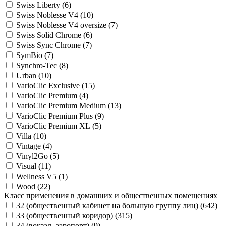
Swiss Liberty (
6
)
Swiss Noblesse V4 (
10
)
Swiss Noblesse V4 oversize (
7
)
Swiss Solid Chrome (
6
)
Swiss Sync Chrome (
7
)
SymBio (
7
)
Synchro-Tec (
8
)
Urban (
10
)
VarioClic Exclusive (
15
)
VarioClic Premium (
4
)
VarioClic Premium Medium (
13
)
VarioClic Premium Plus (
9
)
VarioClic Premium XL (
5
)
Villa (
10
)
Vintage (
4
)
Vinyl2Go (
5
)
Visual (
11
)
Wellness V5 (
1
)
Wood (
22
)
Класс применения в домашних и общественных помещениях
32 (общественный кабинет на большую группу лиц) (
642
)
33 (общественный коридор) (
315
)
34 (вокзал, аэропорт) (
9
)