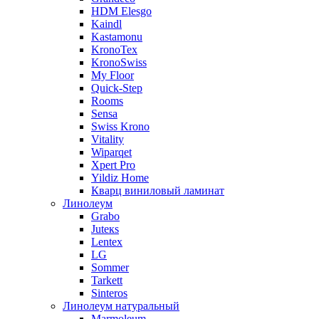
HDM Elesgo
Kaindl
Kastamonu
KronoTex
KronoSwiss
My Floor
Quick-Step
Rooms
Sensa
Swiss Krono
Vitality
Wiparqet
Xpert Pro
Yildiz Home
Кварц виниловый ламинат
Линолеум
Grabo
Juteкs
Lentex
LG
Sommer
Tarkett
Sinteros
Линолеум натуральный
Marmoleum