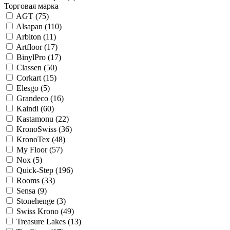
Торговая марка
AGT (
75
)
Alsapan (
110
)
Arbiton (
11
)
Artfloor (
17
)
BinylPro (
17
)
Classen (
50
)
Corkart (
15
)
Elesgo (
5
)
Grandeco (
16
)
Kaindl (
60
)
Kastamonu (
22
)
KronoSwiss (
36
)
KronoTex (
48
)
My Floor (
57
)
Nox (
5
)
Quick-Step (
196
)
Rooms (
33
)
Sensa (
9
)
Stonehenge (
3
)
Swiss Krono (
49
)
Treasure Lakes (
13
)