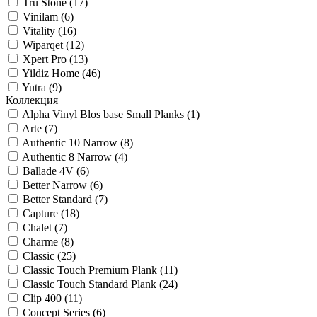
Tru Stone (
17
)
Vinilam (
6
)
Vitality (
16
)
Wiparqet (
12
)
Xpert Pro (
13
)
Yildiz Home (
46
)
Yutra (
9
)
Коллекция
Alpha Vinyl Blos base Small Planks (
1
)
Arte (
7
)
Authentic 10 Narrow (
8
)
Authentic 8 Narrow (
4
)
Ballade 4V (
6
)
Better Narrow (
6
)
Better Standard (
7
)
Capture (
18
)
Chalet (
7
)
Charme (
8
)
Classic (
25
)
Classic Touch Premium Plank (
11
)
Classic Touch Standard Plank (
24
)
Clip 400 (
11
)
Concept Series (
6
)