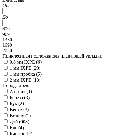
От
До
609
969
1330
1690
2050
Приклеенная подложка для плавающей укладки
0,8 мм IXPE (
6
)
1 мм IXPE (
29
)
1 мм пробка (
5
)
2 мм IXPE (
13
)
Порода древа
Акация (
1
)
Береза (
3
)
Бук (
2
)
Венге (
3
)
Вишня (
1
)
Дуб (
608
)
Ель (
4
)
Каштан (
9
)