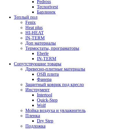
Pedross
Tecnorivest
Барлинек
Теплый пол
Fenix
Heat plus
HI-HEAT
IN-TERM
Доп материалы
Термостаты, програматоры
Eberle
IN-TERM
Сопутствующие товары
Древесно-плитные материалы
OSB плита
Фанера
Защитный коврик под кресло
Инструмент
Intertool
Quick-Step
Wolf
Мойка воздуха и увлажнитель
Пленка
Dry Step
Подложка