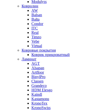
Modulyss
Ковролин
AW
Balsan
Balta
Condor
ITC
Real
Timzo
Vebe
Virtual
Ковровые покрытия
Коврик прикроватный
Ламинат
AGT
Alsapan
Artfloor
BinylPro
Classen
Grandeco
HDM Elesgo
Kaindl
Kastamonu
KronoTex
KronoSwiss