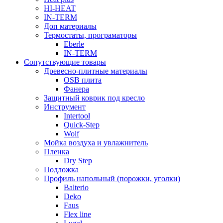
HI-HEAT
IN-TERM
Доп материалы
Термостаты, програматоры
Eberle
IN-TERM
Сопутствующие товары
Древесно-плитные материалы
OSB плита
Фанера
Защитный коврик под кресло
Инструмент
Intertool
Quick-Step
Wolf
Мойка воздуха и увлажнитель
Пленка
Dry Step
Подложка
Профиль напольный (порожки, уголки)
Balterio
Deko
Faus
Flex line