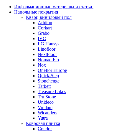
Информационные материалы и статьи.
Напольные покрытия
Кварц виниловый пол
Arbiton
Corkart
Grabo
IVC
LG Hausys
Linofloor
NextFloor
Nomad Flo
Nox
Oneflor Europe
Quick-Step
Stonehenge
Tarkett
Treasure Lakes
Tru Stone
Unideco
Vinilam
Wicanders
Yutra
Ковровая плитка
Condor