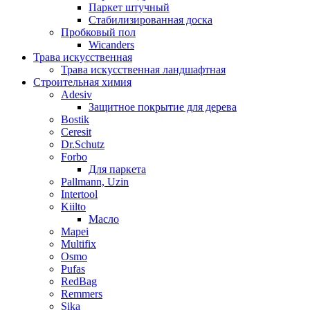
Паркет штучный
Стабилизированная доска
Пробковый пол
Wicanders
Трава искусственная
Трава искусственная ландшафтная
Строительная химия
Adesiv
Защитное покрытие для дерева
Bostik
Ceresit
Dr.Schutz
Forbo
Для паркета
Pallmann, Uzin
Intertool
Kiilto
Масло
Mapei
Multifix
Osmo
Pufas
RedBag
Remmers
Sika