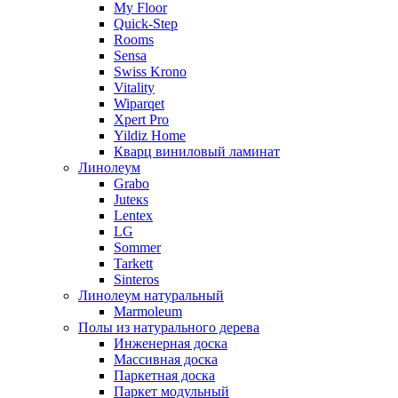
My Floor
Quick-Step
Rooms
Sensa
Swiss Krono
Vitality
Wiparqet
Xpert Pro
Yildiz Home
Кварц виниловый ламинат
Линолеум
Grabo
Juteкs
Lentex
LG
Sommer
Tarkett
Sinteros
Линолеум натуральный
Marmoleum
Полы из натурального дерева
Инженерная доска
Массивная доска
Паркетная доска
Паркет модульный