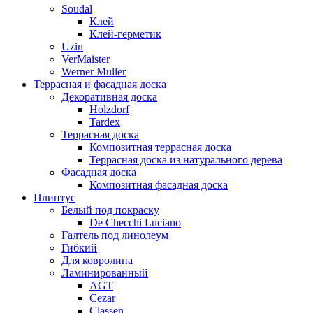
Soudal
Клей
Клей-герметик
Uzin
VerMaister
Werner Muller
Террасная и фасадная доска
Декоративная доска
Holzdorf
Tardex
Террасная доска
Композитная террасная доска
Террасная доска из натурального дерева
Фасадная доска
Композитная фасадная доска
Плинтус
Белый под покраску
De Checchi Luciano
Галтель под линолеум
Гибкий
Для ковролина
Ламинированный
AGT
Cezar
Classen