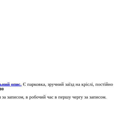
ьний опис.
Є парковка, зручний заїзд на кріслі, постійно 
00
 за записом, в робочий час в першу чергу за записом.