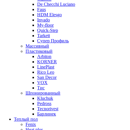
De Checchi Luciano
Faus
HDM Elesgo
Invado
My-floor
Quick-Step
Tarkett
Супер Профиль
Массивный
Пластиковый
Arbiton
KORNER
LinePlast
Rico Leo
San Decor
VOX
Тис
Шпонированный
Kluchuk
Pedross
Tecnorivest
Барлинек
Теплый пол
Fenix
Heat plus