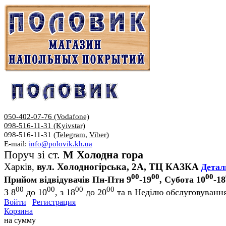
050-402-07-76 (Vodafone)
098-516-11-31 (Kyivstar)
098-516-11-31 (
Telegram
,
Viber
)
E-mail:
info@polovik.kh.ua
Поруч зі ст.
М Холодна гора
Харків,
вул. Холодногірська, 2А, ТЦ КАЗКА
Детал
00
00
00
Прийом відвідувачів Пн-Птн 9
-19
, Субота 10
-18
00
00
00
00
З 8
до 10
, з 18
до 20
та в Неділю обслуговування
Войти
Регистрация
Корзина
на сумму