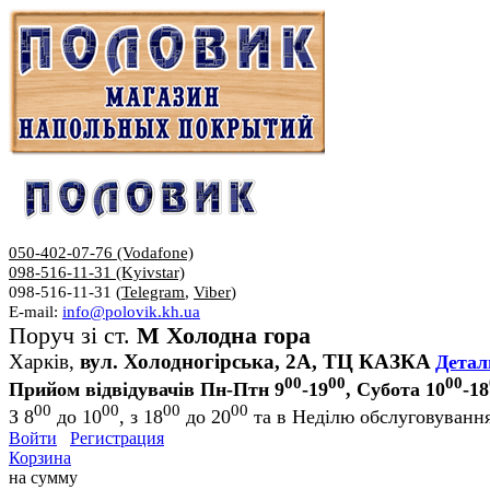
050-402-07-76 (Vodafone)
098-516-11-31 (Kyivstar)
098-516-11-31 (
Telegram
,
Viber
)
E-mail:
info@polovik.kh.ua
Поруч зі ст.
М Холодна гора
Харків,
вул. Холодногірська, 2А, ТЦ КАЗКА
Детал
00
00
00
Прийом відвідувачів Пн-Птн 9
-19
, Субота 10
-18
00
00
00
00
З 8
до 10
, з 18
до 20
та в Неділю обслуговування
Войти
Регистрация
Корзина
на сумму