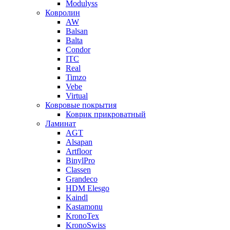
Modulyss
Ковролин
AW
Balsan
Balta
Condor
ITC
Real
Timzo
Vebe
Virtual
Ковровые покрытия
Коврик прикроватный
Ламинат
AGT
Alsapan
Artfloor
BinylPro
Classen
Grandeco
HDM Elesgo
Kaindl
Kastamonu
KronoTex
KronoSwiss