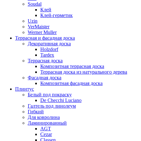
Soudal
Клей
Клей-герметик
Uzin
VerMaister
Werner Muller
Террасная и фасадная доска
Декоративная доска
Holzdorf
Tardex
Террасная доска
Композитная террасная доска
Террасная доска из натурального дерева
Фасадная доска
Композитная фасадная доска
Плинтус
Белый под покраску
De Checchi Luciano
Галтель под линолеум
Гибкий
Для ковролина
Ламинированный
AGT
Cezar
Classen