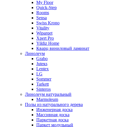
My Floor
Quick-Step
Rooms
Sensa
Swiss Krono
Vitality
Wiparqet
Xpert Pro
Yildiz Home
Кварц виниловый ламинат
Линолеум
Grabo
Juteкs
Lentex
LG
Sommer
Tarkett
Sinteros
Линолеум натуральный
Marmoleum
Полы из натурального дерева
Инженерная доска
Массивная доска
Паркетная доска
Паркет модульный