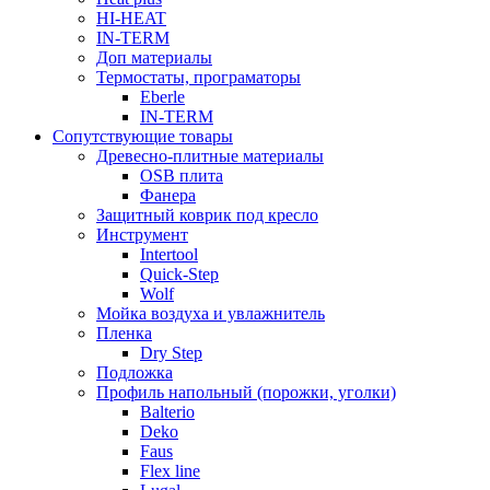
HI-HEAT
IN-TERM
Доп материалы
Термостаты, програматоры
Eberle
IN-TERM
Сопутствующие товары
Древесно-плитные материалы
OSB плита
Фанера
Защитный коврик под кресло
Инструмент
Intertool
Quick-Step
Wolf
Мойка воздуха и увлажнитель
Пленка
Dry Step
Подложка
Профиль напольный (порожки, уголки)
Balterio
Deko
Faus
Flex line