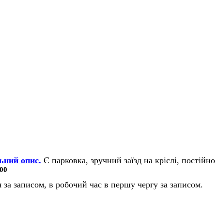
ьний опис.
Є парковка, зручний заїзд на кріслі, постійно 
00
 за записом, в робочий час в першу чергу за записом.