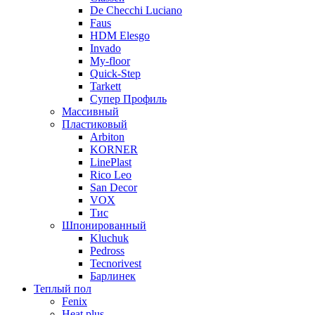
De Checchi Luciano
Faus
HDM Elesgo
Invado
My-floor
Quick-Step
Tarkett
Супер Профиль
Массивный
Пластиковый
Arbiton
KORNER
LinePlast
Rico Leo
San Decor
VOX
Тис
Шпонированный
Kluchuk
Pedross
Tecnorivest
Барлинек
Теплый пол
Fenix
Heat plus