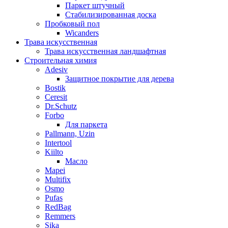
Паркет штучный
Стабилизированная доска
Пробковый пол
Wicanders
Трава искусственная
Трава искусственная ландшафтная
Строительная химия
Adesiv
Защитное покрытие для дерева
Bostik
Ceresit
Dr.Schutz
Forbo
Для паркета
Pallmann, Uzin
Intertool
Kiilto
Масло
Mapei
Multifix
Osmo
Pufas
RedBag
Remmers
Sika