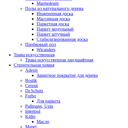
Marmoleum
Полы из натурального дерева
Инженерная доска
Массивная доска
Паркетная доска
Паркет модульный
Паркет штучный
Стабилизированная доска
Пробковый пол
Wicanders
Трава искусственная
Трава искусственная ландшафтная
Строительная химия
Adesiv
Защитное покрытие для дерева
Bostik
Ceresit
Dr.Schutz
Forbo
Для паркета
Pallmann, Uzin
Intertool
Kiilto
Масло
Mapei