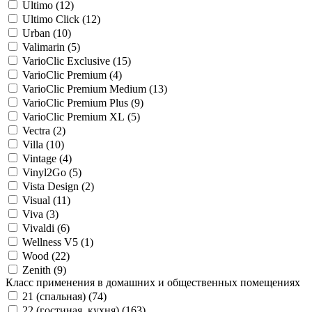
Ultimo (
12
)
Ultimo Click (
12
)
Urban (
10
)
Valimarin (
5
)
VarioClic Exclusive (
15
)
VarioClic Premium (
4
)
VarioClic Premium Medium (
13
)
VarioClic Premium Plus (
9
)
VarioClic Premium XL (
5
)
Vectra (
2
)
Villa (
10
)
Vintage (
4
)
Vinyl2Go (
5
)
Vista Design (
2
)
Visual (
11
)
Viva (
3
)
Vivaldi (
6
)
Wellness V5 (
1
)
Wood (
22
)
Zenith (
9
)
Класс применения в домашних и общественных помещениях
21 (спальная) (
74
)
22 (гостиная, кухня) (
163
)