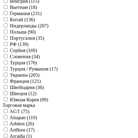
Венгрия (
115
)
Вьетнам (
18
)
Германия (
231
)
Китай (
136
)
Нидерланды (
207
)
Польша (
90
)
Португалия (
35
)
РФ (
139
)
Сербия (
169
)
Словения (
34
)
Турция (
176
)
Турция / Румыния (
17
)
Украина (
205
)
Франция (
121
)
Швейцария (
36
)
Швеция (
12
)
Южная Корея (
99
)
Торговая марка
AGT (
75
)
Alsapan (
110
)
Arbiton (
26
)
Artfloor (
17
)
Arcadia (
1
)