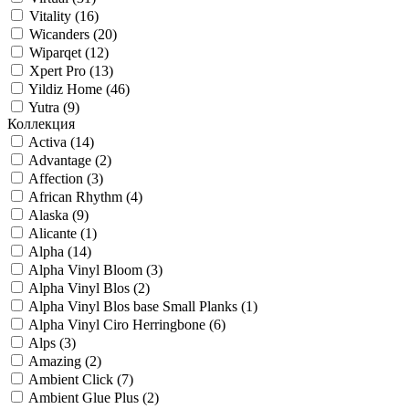
Vitality (
16
)
Wicanders (
20
)
Wiparqet (
12
)
Xpert Pro (
13
)
Yildiz Home (
46
)
Yutra (
9
)
Коллекция
Activa (
14
)
Advantage (
2
)
Affection (
3
)
African Rhythm (
4
)
Alaska (
9
)
Alicante (
1
)
Alpha (
14
)
Alpha Vinyl Bloom (
3
)
Alpha Vinyl Blos (
2
)
Alpha Vinyl Blos base Small Planks (
1
)
Alpha Vinyl Ciro Herringbone (
6
)
Alps (
3
)
Amazing (
2
)
Ambient Click (
7
)
Ambient Glue Plus (
2
)