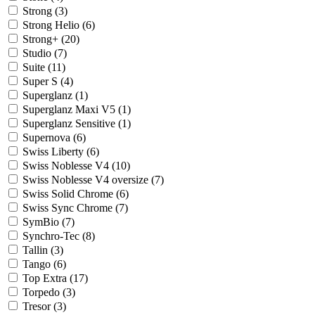
Strong (
3
)
Strong Helio (
6
)
Strong+ (
20
)
Studio (
7
)
Suite (
11
)
Super S (
4
)
Superglanz (
1
)
Superglanz Maxi V5 (
1
)
Superglanz Sensitive (
1
)
Supernova (
6
)
Swiss Liberty (
6
)
Swiss Noblesse V4 (
10
)
Swiss Noblesse V4 oversize (
7
)
Swiss Solid Chrome (
6
)
Swiss Sync Chrome (
7
)
SymBio (
7
)
Synchro-Tec (
8
)
Tallin (
3
)
Tango (
6
)
Top Extra (
17
)
Torpedo (
3
)
Tresor (
3
)