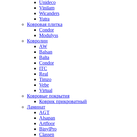
Unideco
Vinilam
Wicanders
Yutra
Ковровая плитка
Condor
Modulyss
Ковролин
AW
Balsan
Balta
Condor
ITC
Real
Timzo
Vebe
Virtual
Ковровые покрытия
Коврик прикроватный
Ламинат
AGT
Alsapan
Artfloor
BinylPro
Classen