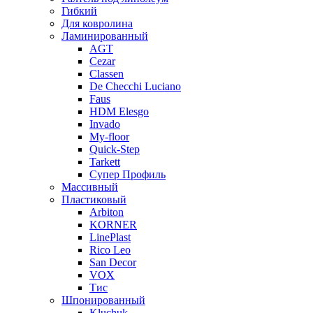
Гибкий
Для ковролина
Ламинированный
AGT
Cezar
Classen
De Checchi Luciano
Faus
HDM Elesgo
Invado
My-floor
Quick-Step
Tarkett
Супер Профиль
Массивный
Пластиковый
Arbiton
KORNER
LinePlast
Rico Leo
San Decor
VOX
Тис
Шпонированный
Kluchuk