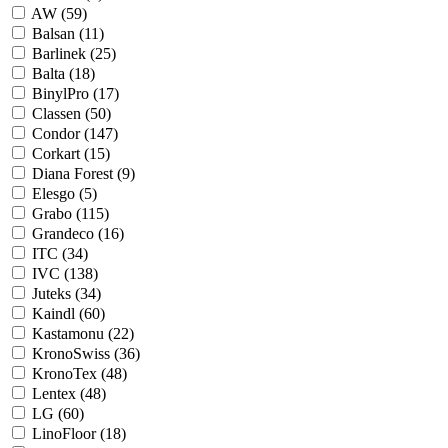
AW (
59
)
Balsan (
11
)
Barlinek (
25
)
Balta (
18
)
BinylPro (
17
)
Classen (
50
)
Condor (
147
)
Corkart (
15
)
Diana Forest (
9
)
Elesgo (
5
)
Grabo (
115
)
Grandeco (
16
)
ITC (
34
)
IVC (
138
)
Juteks (
34
)
Kaindl (
60
)
Kastamonu (
22
)
KronoSwiss (
36
)
KronoTex (
48
)
Lentex (
48
)
LG (
60
)
LinoFloor (
18
)