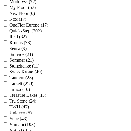
Modulyss (
72
)
My Floor (
57
)
NextFloor (
6
)
Nox (
17
)
OneFlor Europe (
17
)
Quick-Step (
302
)
Real (
32
)
Rooms (
33
)
Sensa (
9
)
Sinteros (
21
)
Sommer (
21
)
Stonehenge (
11
)
Swiss Krono (
49
)
Tandem (
28
)
Tarkett (
259
)
Timzo (
16
)
Treasure Lakes (
13
)
Tru Stone (
24
)
TWU (
42
)
Unideco (
5
)
Vebe (
43
)
Vinilam (
103
)
Virtual (
31
)