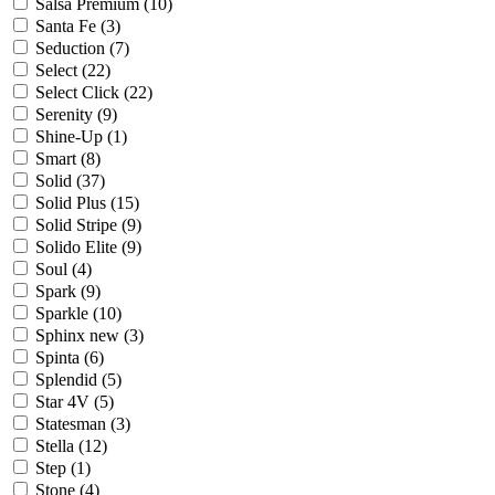
Salsa Premium (
10
)
Santa Fe (
3
)
Seduction (
7
)
Select (
22
)
Select Click (
22
)
Serenity (
9
)
Shine-Up (
1
)
Smart (
8
)
Solid (
37
)
Solid Plus (
15
)
Solid Stripe (
9
)
Solido Elite (
9
)
Soul (
4
)
Spark (
9
)
Sparkle (
10
)
Sphinx new (
3
)
Spinta (
6
)
Splendid (
5
)
Star 4V (
5
)
Statesman (
3
)
Stella (
12
)
Step (
1
)
Stone (
4
)