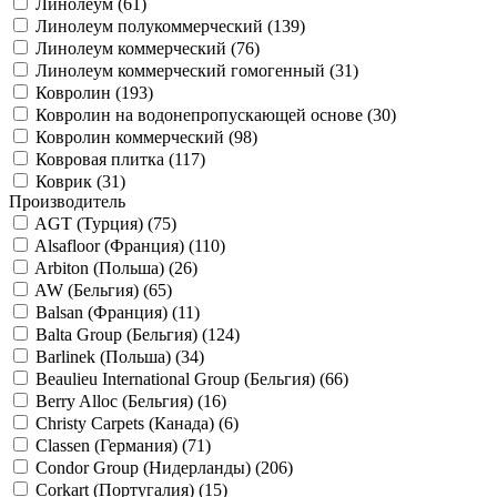
Линолеум (
61
)
Линолеум полукоммерческий (
139
)
Линолеум коммерческий (
76
)
Линолеум коммерческий гомогенный (
31
)
Ковролин (
193
)
Ковролин на водонепропускающей основе (
30
)
Ковролин коммерческий (
98
)
Ковровая плитка (
117
)
Коврик (
31
)
Производитель
AGT (Турция) (
75
)
Alsafloor (Франция) (
110
)
Arbiton (Польша) (
26
)
AW (Бельгия) (
65
)
Balsan (Франция) (
11
)
Balta Group (Бельгия) (
124
)
Barlinek (Польша) (
34
)
Beaulieu International Group (Бельгия) (
66
)
Berry Alloc (Бельгия) (
16
)
Christy Carpets (Канада) (
6
)
Classen (Германия) (
71
)
Condor Group (Нидерланды) (
206
)
Corkart (Португалия) (
15
)