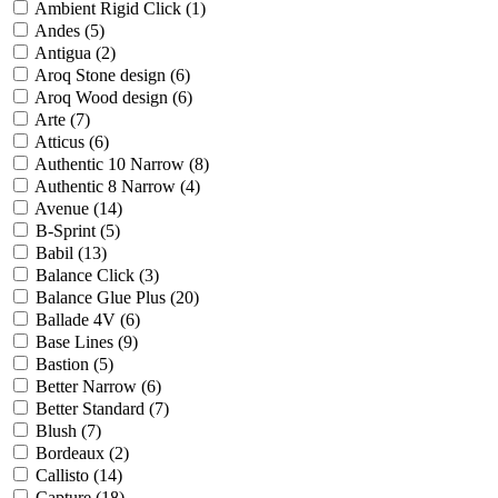
Ambient Rigid Click (
1
)
Andes (
5
)
Antigua (
2
)
Aroq Stone design (
6
)
Aroq Wood design (
6
)
Arte (
7
)
Atticus (
6
)
Authentic 10 Narrow (
8
)
Authentic 8 Narrow (
4
)
Avenue (
14
)
B-Sprint (
5
)
Babil (
13
)
Balance Click (
3
)
Balance Glue Plus (
20
)
Ballade 4V (
6
)
Base Lines (
9
)
Bastion (
5
)
Better Narrow (
6
)
Better Standard (
7
)
Blush (
7
)
Bordeaux (
2
)
Callisto (
14
)
Capture (
18
)