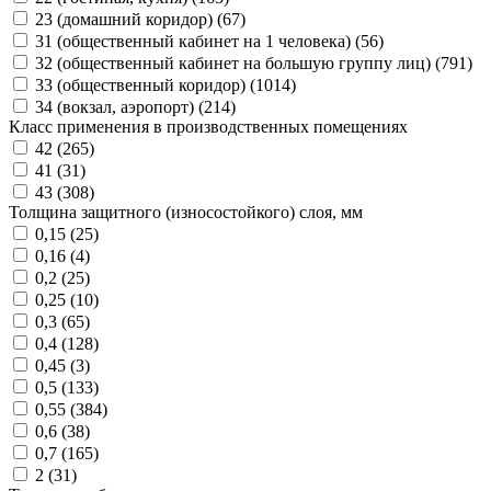
23 (домашний коридор) (
67
)
31 (общественный кабинет на 1 человека) (
56
)
32 (общественный кабинет на большую группу лиц) (
791
)
33 (общественный коридор) (
1014
)
34 (вокзал, аэропорт) (
214
)
Класс применения в производственных помещениях
42 (
265
)
41 (
31
)
43 (
308
)
Толщина защитного (износостойкого) слоя, мм
0,15 (
25
)
0,16 (
4
)
0,2 (
25
)
0,25 (
10
)
0,3 (
65
)
0,4 (
128
)
0,45 (
3
)
0,5 (
133
)
0,55 (
384
)
0,6 (
38
)
0,7 (
165
)
2 (
31
)