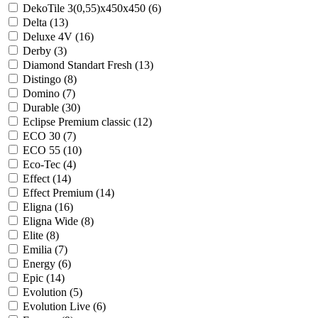
DekoTile 3(0,55)x450x450 (
6
)
Delta (
13
)
Deluxe 4V (
16
)
Derby (
3
)
Diamond Standart Fresh (
13
)
Distingo (
8
)
Domino (
7
)
Durable (
30
)
Eclipse Premium classic (
12
)
ECO 30 (
7
)
ECO 55 (
10
)
Eco-Tec (
4
)
Effect (
14
)
Effect Premium (
14
)
Eligna (
16
)
Eligna Wide (
8
)
Elite (
8
)
Emilia (
7
)
Energy (
6
)
Epic (
14
)
Evolution (
5
)
Evolution Live (
6
)