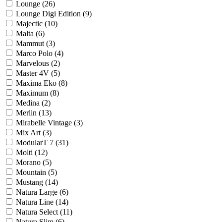
Lounge (
26
)
Lounge Digi Edition (
9
)
Majectic (
10
)
Malta (
6
)
Mammut (
3
)
Marco Polo (
4
)
Marvelous (
2
)
Master 4V (
5
)
Maxima Eko (
8
)
Maximum (
8
)
Medina (
2
)
Merlin (
13
)
Mirabelle Vintage (
3
)
Mix Art (
3
)
ModularT 7 (
31
)
Molti (
12
)
Morano (
5
)
Mountain (
5
)
Mustang (
14
)
Natura Large (
6
)
Natura Line (
14
)
Natura Select (
11
)
Natura Slim (
6
)