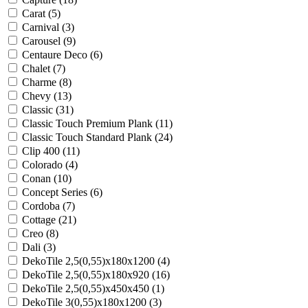
Carat (
5
)
Carnival (
3
)
Carousel (
9
)
Centaure Deco (
6
)
Chalet (
7
)
Charme (
8
)
Chevy (
13
)
Classic (
31
)
Classic Touch Premium Plank (
11
)
Classic Touch Standard Plank (
24
)
Clip 400 (
11
)
Colorado (
4
)
Conan (
10
)
Concept Series (
6
)
Cordoba (
7
)
Cottage (
21
)
Creo (
8
)
Dali (
3
)
DekoTile 2,5(0,55)x180x1200 (
4
)
DekoTile 2,5(0,55)x180x920 (
16
)
DekoTile 2,5(0,55)x450x450 (
1
)
DekoTile 3(0,55)x180x1200 (
3
)