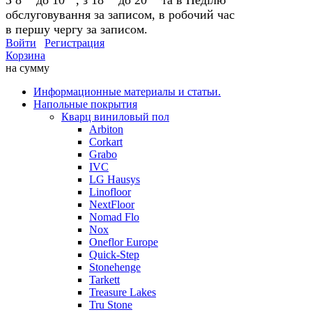
обслуговування за записом, в робочий час
в першу чергу за записом.
Войти
Регистрация
Корзина
на сумму
Информационные материалы и статьи.
Напольные покрытия
Кварц виниловый пол
Arbiton
Corkart
Grabo
IVC
LG Hausys
Linofloor
NextFloor
Nomad Flo
Nox
Oneflor Europe
Quick-Step
Stonehenge
Tarkett
Treasure Lakes
Tru Stone