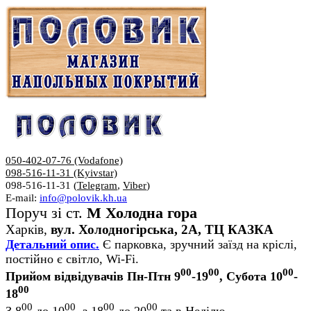
050-402-07-76 (Vodafone)
098-516-11-31 (Kyivstar)
098-516-11-31 (
Telegram
,
Viber
)
E-mail:
info@polovik.kh.ua
Поруч зі ст.
М Холодна гора
Харків,
вул. Холодногірська, 2А, ТЦ КАЗКА
Детальний опис.
Є парковка, зручний заїзд на кріслі,
постійно є світло, Wi-Fi.
00
00
00
Прийом відвідувачів Пн-Птн 9
-19
, Субота 10
-
00
18
00
00
00
00
З 8
до 10
, з 18
до 20
та в Неділю