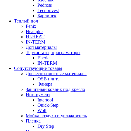
Pedross
Tecnorivest
Барлинек
Теплый пол
Fenix
Heat plus
HI-HEAT
IN-TERM
Доп материалы
Термостаты, програматоры
Eberle
IN-TERM
Сопутствующие товары
Древесно-плитные материалы
OSB плита
Фанера
Защитный коврик под кресло
Инструмент
Intertool
Quick-Step
Wolf
Мойка воздуха и увлажнитель
Пленка
Dry Step