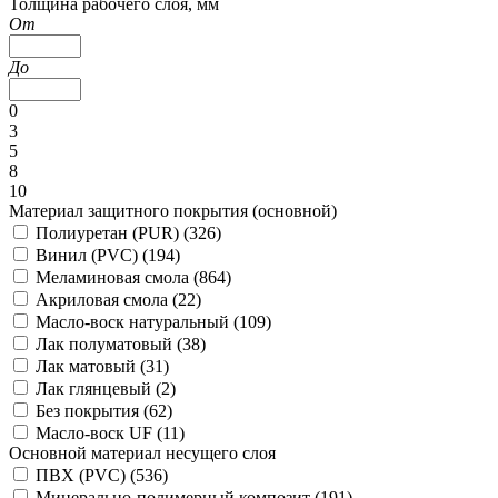
Толщина рабочего слоя, мм
От
До
0
3
5
8
10
Материал защитного покрытия (основной)
Полиуретан (PUR) (
326
)
Винил (PVC) (
194
)
Меламиновая смола (
864
)
Акриловая смола (
22
)
Масло-воск натуральный (
109
)
Лак полуматовый (
38
)
Лак матовый (
31
)
Лак глянцевый (
2
)
Без покрытия (
62
)
Масло-воск UF (
11
)
Основной материал несущего слоя
ПВХ (PVC) (
536
)
Минерально-полимерный композит (
191
)