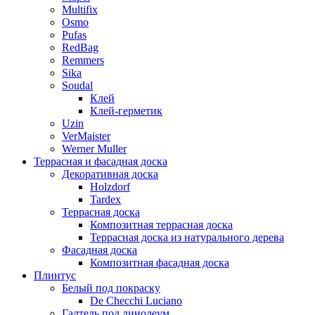
Multifix
Osmo
Pufas
RedBag
Remmers
Sika
Soudal
Клей
Клей-герметик
Uzin
VerMaister
Werner Muller
Террасная и фасадная доска
Декоративная доска
Holzdorf
Tardex
Террасная доска
Композитная террасная доска
Террасная доска из натурального дерева
Фасадная доска
Композитная фасадная доска
Плинтус
Белый под покраску
De Checchi Luciano
Галтель под линолеум