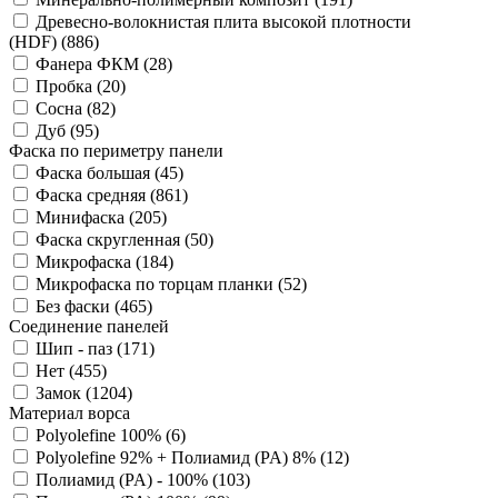
Древесно-волокнистая плита высокой плотности
(HDF) (
886
)
Фанера ФКМ (
28
)
Пробка (
20
)
Сосна (
82
)
Дуб (
95
)
Фаска по периметру панели
Фаска большая (
45
)
Фаска средняя (
861
)
Минифаска (
205
)
Фаска скругленная (
50
)
Микрофаска (
184
)
Микрофаска по торцам планки (
52
)
Без фаски (
465
)
Соединение панелей
Шип - паз (
171
)
Нет (
455
)
Замок (
1204
)
Материал ворса
Polyolefine 100% (
6
)
Polyolefine 92% + Полиамид (PA) 8% (
12
)
Полиамид (PA) - 100% (
103
)