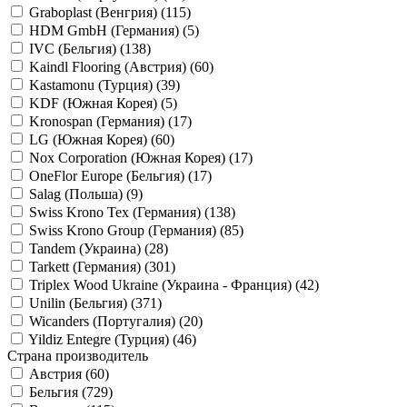
Graboplast (Венгрия) (
115
)
HDM GmbH (Германия) (
5
)
IVC (Бельгия) (
138
)
Kaindl Flooring (Австрия) (
60
)
Kastamonu (Турция) (
39
)
KDF (Южная Корея) (
5
)
Kronospan (Германия) (
17
)
LG (Южная Корея) (
60
)
Nox Corporation (Южная Корея) (
17
)
OneFlor Europe (Бельгия) (
17
)
Salag (Польша) (
9
)
Swiss Krono Tex (Германия) (
138
)
Swiss Krono Group (Германия) (
85
)
Tandem (Украина) (
28
)
Tarkett (Германия) (
301
)
Triplex Wood Ukraine (Украина - Франция) (
42
)
Unilin (Бельгия) (
371
)
Wicanders (Португалия) (
20
)
Yildiz Entegre (Турция) (
46
)
Страна производитель
Австрия (
60
)
Бельгия (
729
)