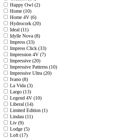
Happy Owl (
2
)
Home (
10
)
Home 4V (
6
)
Hydrocork (
20
)
Ideal (
11
)
Idylle Nova (
8
)
Impress (
33
)
Impress Click (
33
)
Impression 4V (
7
)
Impressive (
20
)
Impressive Patterns (
10
)
Impressive Ultra (
20
)
Ivano (
8
)
La Vida (
3
)
Largo (
13
)
Legend 4V (
10
)
Liberal (
14
)
Limited Edition (
1
)
Lindau (
11
)
Liv (
9
)
Lodge (
5
)
Loft (
17
)