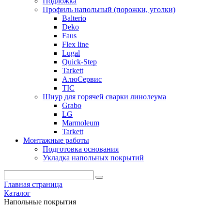
Подложка
Профиль напольный (порожки, уголки)
Balterio
Deko
Faus
Flex line
Lugal
Quick-Step
Tarkett
АлюСервис
ТІС
Шнур для горячей сварки линолеума
Grabo
LG
Marmoleum
Tarkett
Монтажные работы
Подготовка основания
Укладка напольных покрытий
Главная страница
Каталог
Напольные покрытия