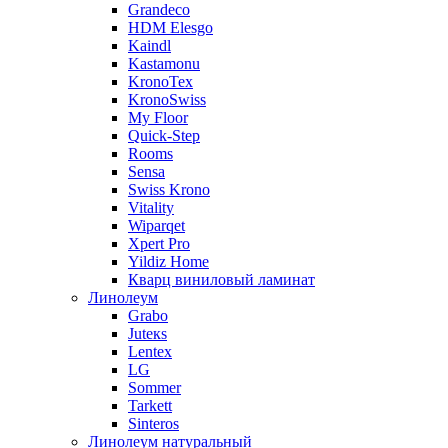
Grandeco
HDM Elesgo
Kaindl
Kastamonu
KronoTex
KronoSwiss
My Floor
Quick-Step
Rooms
Sensa
Swiss Krono
Vitality
Wiparqet
Xpert Pro
Yildiz Home
Кварц виниловый ламинат
Линолеум
Grabo
Juteкs
Lentex
LG
Sommer
Tarkett
Sinteros
Линолеум натуральный