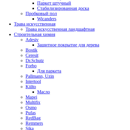
Паркет штучный
Стабилизированная доска
Пробковый пол
Wicanders
Трава искусственная
Трава искусственная ландшафтная
Строительная химия
Adesiv
Защитное покрытие для дерева
Bostik
Ceresit
Dr.Schutz
Forbo
Для паркета
Pallmann, Uzin
Intertool
Kiilto
Масло
Mapei
Multifix
Osmo
Pufas
RedBag
Remmers
Sika