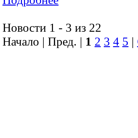
Новости 1 - 3 из 22
Начало | Пред. |
1
2
3
4
5
|